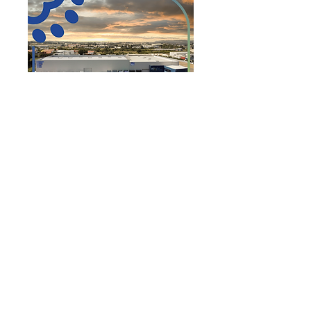
A Global foi a
primeira empresa
portuguesa a integrar a OMNI,
uma
rede global de empresas líderes em
realocação e mudanças internacionais.
Também foi
pioneira na obtenção das
certificações ISO 9001 e 14001
e
tornou-se a primeira empresa
portuguesa, e uma das poucas a nível
mundial, a conquistar a certificação
FIDI
FAIM PLUS
o mais elevado nível de
reconhecimento internacional na
indústria.