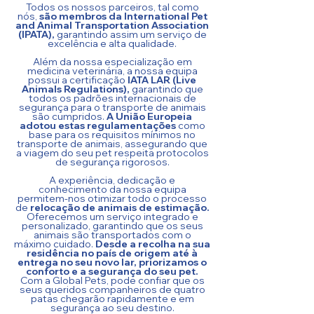
Todos os nossos parceiros, tal como
nós,
são membros da International Pet
and Animal Transportation Association
(IPATA),
garantindo assim um serviço de
excelência e alta qualidade.
Além da nossa especialização em
medicina veterinária, a nossa equipa
possui a certificação
IATA LAR (Live
Animals Regulations),
garantindo que
todos os padrões internacionais de
segurança para o transporte de animais
são cumpridos.
A União Europeia
adotou estas regulamentações
como
base para os requisitos mínimos no
transporte de animais, assegurando que
a viagem do seu pet respeita protocolos
de segurança rigorosos.
A experiência, dedicação e
conhecimento da nossa equipa
permitem-nos otimizar todo o processo
de
relocação de animais de estimação.
Oferecemos um serviço integrado e
personalizado, garantindo que os seus
animais são transportados com o
máximo cuidado.
Desde a recolha na sua
residência no país de origem até à
entrega no seu novo lar, priorizamos o
conforto e a segurança do seu pet.
Com a Global Pets, pode confiar que os
seus queridos companheiros de quatro
patas chegarão rapidamente e em
segurança ao seu destino.