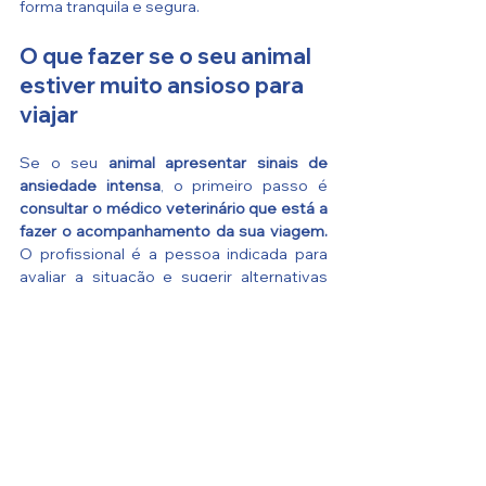
forma tranquila e segura.
O que fazer se o seu animal 
estiver muito ansioso para 
viajar
Se o seu 
animal apresentar sinais de 
ansiedade intensa
, o primeiro passo é 
consultar o médico veterinário que está a 
fazer o acompanhamento da sua viagem.
O profissional é a pessoa indicada para 
avaliar a situação e sugerir alternativas 
seguras.
Nunca administre tranquilizantes ou 
sedativos por iniciativa própria, pois o 
risco para a saúde do animal é elevado.