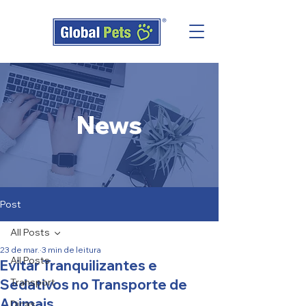
News
Post
All Posts
23 de mar.
3 min de leitura
All Posts
Evitar Tranquilizantes e
Sedativos no Transporte de
Transport
Animais
Dicas